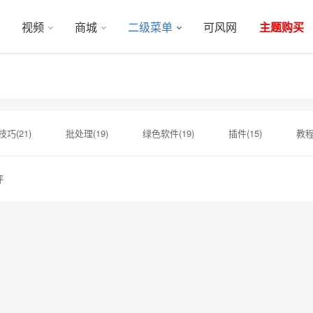
视频
商城
二级菜单
可风网
主题购买
巧(21)
批处理(19)
绿色软件(19)
插件(15)
教程(
心(6)
服务器(5)
手机(5)
百度(5)
软件下载(5)
评