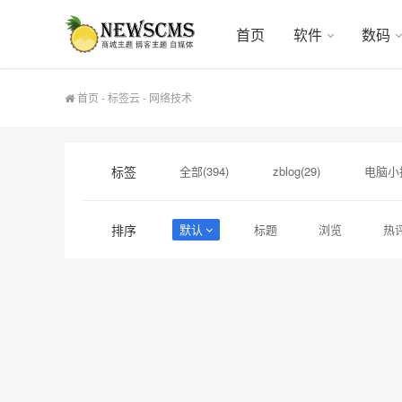
首页
软件
数码
首页
-
标签云
- 网络技术
标签
全部(394)
zblog(29)
电脑小技
网络技术(9)
注册表(7)
用户中
排序
默认
标题
浏览
热
恶搞(4)
系统下载(4)