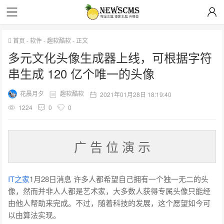
首页
-
软件
-
趣软酷软
-
正文
多元文化头像生成器上线，可根据字符
串生成 120 亿个唯一的头像
花晨月夕
趣软酷软
2021年01月28日 18:19:40
1224
0
0
广 告 位 演 示
IT之家
1月28日消息 许多人都希望自己拥有一个独一无二的头
像，然而并非人人都是艺术家，大多数人获得专属头像只能经
由他人帮助来完成。不过，随着科技的发展，这个愿望如今可
以由算法实现。