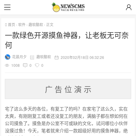
首页
-
软件
-
趣软酷软
-
正文
一款绿色开源摸鱼神器，让老板无可奈
何
花晨月夕
趣软酷软
2020年02月18日 06:32:26
1008
0
0
广 告 位 演 示
宅了这么多天的各位，有复工了的吗？在家宅了这么久，实在
太爽，有刚刚复工或者还没复工的朋友，满脑子都在想如何在
公司摸鱼了。摸鱼是办公室不可或缺的文化，试问哪位小伙伴
没摸过鱼！今天，笔者就来介绍一款超级好用的摸鱼神器，绝