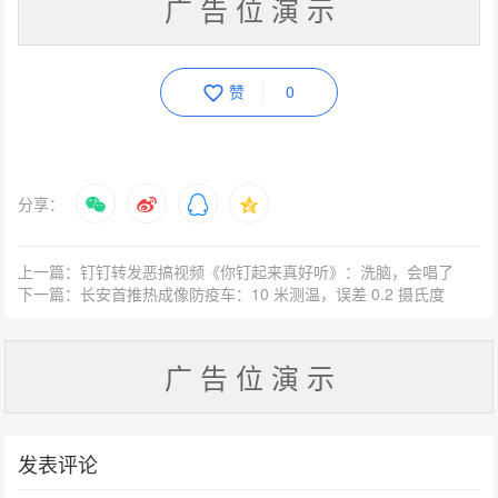
广 告 位 演 示
赞
0
分享：
上一篇：钉钉转发恶搞视频《你钉起来真好听》：洗脑，会唱了
下一篇：长安首推热成像防疫车：10 米测温，误差 0.2 摄氏度
广 告 位 演 示
发表评论