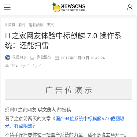
首页
-
软件
-
趣软酷软
-
正文
IT之家网友体验中标麒麟 7.0 操作系
统：还能扫雷
花晨月夕
趣软酷软
2017年03月31日 18:49:24
794
0
0
广 告 位 演 示
感谢IT之家网友
以文伤人
的投稿
看了之家前两天的文章《
国产64位系统中标麒麟V7.0截图曝
光：有点眼熟
》
不禁手痒痒想体验一把国产系统的力量，话不多说立马开干。